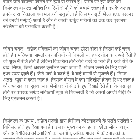
स्पॉट जैसे वायरस जनित रोग इसी से फैलते है। समय पर इस कीट का
नियंत्रण वायरस जनित बिमारियों से पौधों को बचाये रखता है। इसके अलावा
इनके द्वारा निकाला गया मल हनी ड्यू होता है जिस पर सूटी मोल्ड (एक प्रकार
की काली फफूंद) आती है और ये काली फफूंद पत्तियों को ढक कर प्रकाश
संश्लेषण को प्रभावित करती है।
जीवन चक्र : सफ़ेद मक्खियों का जीवन चक्र छोटा होता है जिसमें कई चरण
होते हैं। मख्खियां आमतौर पर पत्तियों की निचली सतह पर गोलाकार अंडे देती है
जो शुरू में पीले होते हैं लेकिन विकसित होते-होते गहरे हो जाते हैं। अंडे सेने के
बाद, निम्फ, जिन्हें अक्सर क्रॉलर कहा जाता है, भोजन करने के लिए पहले
इधर-उधर घूमते हैं। जैसे-जैसे वे बढ़ते हैं, वे कई चरणों से गुजरते हैं। निम्फ
अंततः प्यूपा में बदल जाते हैं, जिसके दौरान वे कम गतिशील होकर स्थिर रहते हैं
और अक्सर एक सुरक्षात्मक मोमी पदार्थ से ढके हुए दिखाई देते हैं। विकास पूरा
होने पर वयस्क सफेद मक्खियाँ प्यूपा से निकलती हैं जो अपनी अगली पीढ़ी के
लिए प्रजनन करती है।
नियंत्रण के उपाय : सफ़ेद मख्खी द्वारा विभिन्न कीटनाशकों के प्रति प्रतिरोध
विक्सित होते हुए देखा गया है। इसका मुख्य कारण इनका छोटा जीवन चक्र
और अनियंत्रित कीटनाशियों का उपयोग, अधिक मात्रा में कीटनाशकों का