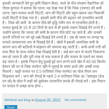
इसकी जानकारी देते हुए कृषि विज्ञान केंद्र, जाले के पौध संरक्षण वैज्ञानिक डॉ.
गौतम कुणाल ने बताया कि प्राय: यह देखा गया है कि जिंक (जस्ता) की कमी
प्राय: गहन फसल वाली मिट्टी, धान की मिट्टी और बहुत खराब जल निकासी
वाली मिट्टी में देखा गया है। इसकी कमी पौधे की बढ़वार को प्रभावित करती
हैं। जिंक की कमी के कारण पौधे की वृद्धि गंभीर रूप से प्रभावित होती है।
फसल बुवाई के 15 से 20 दिनों के बाद से ही इसके लक्षण दिखाई देने लगते हैं।
उन्होंने बताया कि जस्ता की कमी के कारण पौधे छोटे रह जाते हैं, और उनकी
ऊपरी पत्तियों पर भरे-भूरे धब्बे दिखाई देने लगते हैं। एक ही समय पर लगाइ गइ
फसले आसमानता रूप से दिखाई देते हैं। खेतों में इसकी अत्यधिक कमी के
कारण धान की बालियों में बांझपन की समस्या बढ़ जाती है। कभी-कभी पत्ती की
मध्य शिरा के साथ सफेद रेखा दिखाई देती है। कई बार धान से कल्ले निकलना
कम हो जाता है और पूरी तरह से रुक सकता है और फसल के पकने का समय
बढ़ जाता है। इसके निदान हेतु बुआई पूर्व धान लगने वाले खेत में 40-50 किलो/
हेक्टर की दर से जिंक सल्फेट भूमि में जुताई के समय डालें और अच्छी तरह
मिलायें। खड़ी फसल पर 0.5 प्रतिशत जिंक सल्फेट का घोल तैयार कर
छिड़काव करें। धान की रोपाई के पहले 2-4 प्रतिशत जिंक आॅक्साइड (डेड
एन ओ) के घोल में जड़ों को डुबोकर उपचारित करके ही रोपाई करें। इस निदान
पर फसल में अच्छा दाना होगा।
Akhilesh pal blog
at
August 30, 2023
No comments:
Share