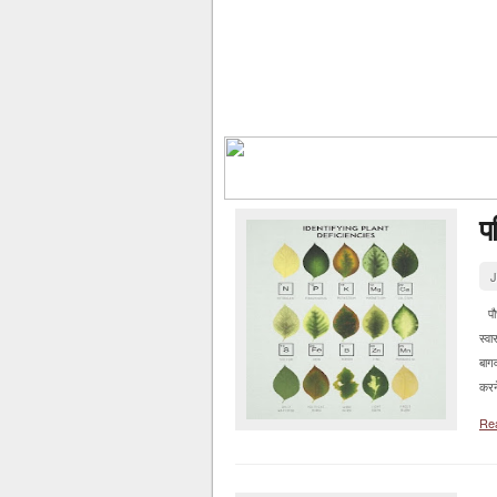
पत
J
पौधो
स्व
बाग
करने
Re