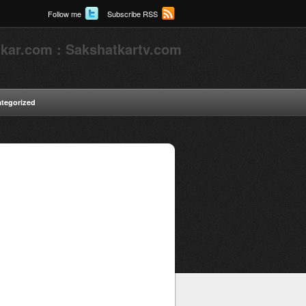
Follow me
Subscribe RSS
kar.com : Sakshatkartv.com
tegorized