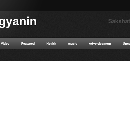
igyanin
Sakshat
.
Video
Featured
Health
music
Advertisement
Unca