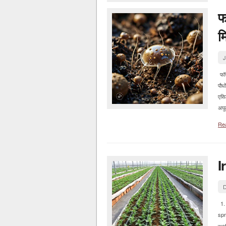
फ
म
J
फॉस
पौध
एसि
अघु
Re
I
D
1. 
spr
wat