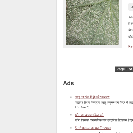
A
आज 
है स
योग
छोट
Re
Page 1 of
Ads
आलू का खेत में ही करे भण्डारण
जालंदर स्थित केन्द्रीय आलू अनुसन्धान केंद्र न
९०- १०० द...
खीरा का उत्पादन कैसे करे
खीरा जिसका वानस्पतिक नाम कुकुमिस सेताइबस है इसका
धिगरी मसरूम का घरो में उत्पादन