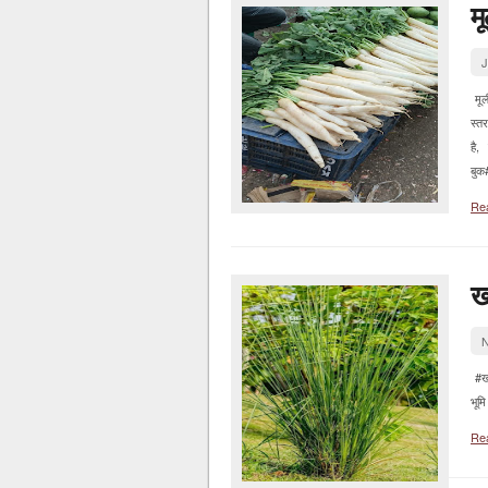
म
J
मूल
स्त
है,
बुक
Re
ख
N
#खा
भूम
Re