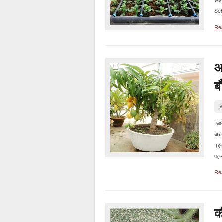
Sch
Re
आ
ब
A
आम 
अरु
।इन
पहल
Re
क