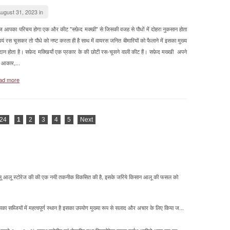
ugust 31, 2023 in
आपका परिचय होगा एक और कीट "सफ़ेद मक्खी" से जिसकी वजह से पौधों में दोहरा नुकसान होता
्वयं रस चूसकर तो पौधे को नष्ट करता ही है साथ में वायरस जनित बीमारियों को फैलाने में इसका मुख्य
दान होता है। सफ़ेद मक्खियाँ एक प्रकार के की छोटी रस-चूसने वाली कीट हैं। सफ़ेद मख्खी अपने
े आकार,...
ad more
 24
1
2
3
4
5
Next
े आलू आलू स्टोरेज की की एक नयी तकनीक विकसित की है, इसके जरिये किसान आलू की फसल को
 सब्जियों में महत्वपूर्ण स्थान है इसका उपयोग मुख्या रूप से सलाद और अचार के लिए किया ज...