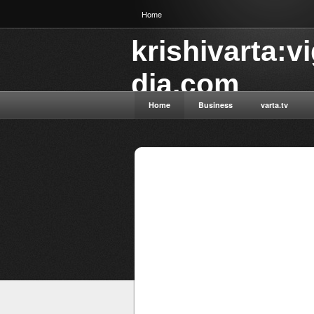
Home
krishivarta:v
dia.com
Home
Business
varta.tv
krishi aur swasth
Powered by
Blogger
.